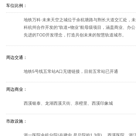
车位比例：
地铁万科·未来天空之城位于余杭塘路与荆长大道交汇处，
科杭州合作开发的“轨道+物业”航母级项目，涵盖商业、办
先进的TOD开发理念，打造共创未来的智慧轨道城市。
周边交通：
地铁5号线五常站A口无缝链接，目前五常站已开通
周边商业：
西溪银泰、龙湖西溪天街、亲橙里、西溪印象城
市政设施：
浙一医院余杭分院(在建中,是总院的1.3倍)、 西溪医院、