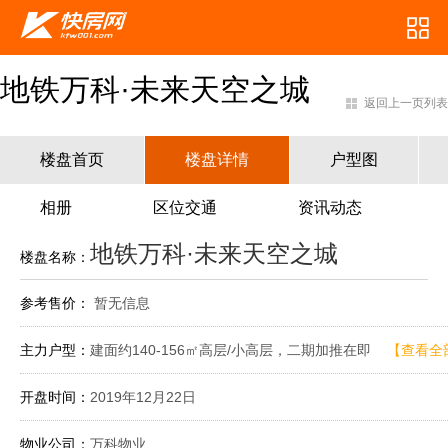
地铁万科·未来天空之城
返回上一页列表
楼盘首页
楼盘详情
户型图
相册
区位交通
资讯动态
地铁万科·未来天空之城
楼盘名称：
参考售价：
暂无信息
主力户型：
建面约140-156㎡高层/小高层，二期加推在即
【查看全
开盘时间：
2019年12月22日
物业公司：
万科物业