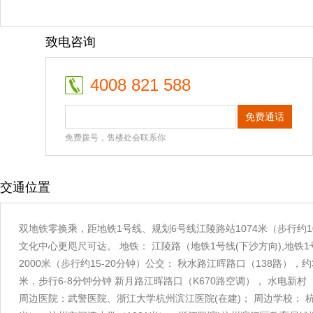
致电咨询
4008 821 588
免费通话
免费拨号，售楼处会联系你
交通位置
双地铁零换乘，距地铁1号线、规划6号线江陵路站1074米（步行约
文化中心更咫尺可达。 地铁： 江陵路（地铁1号线(下沙方向),地铁1
2000米（步行约15-20分钟）公交： 秋水路江晖路口（138路），约3
米，步行6-8分钟分钟 新月路江晖路口（K670路空调）， 水电新村（K
周边医院：武警医院、浙江大学杭州滨江医院(在建)； 周边学校：