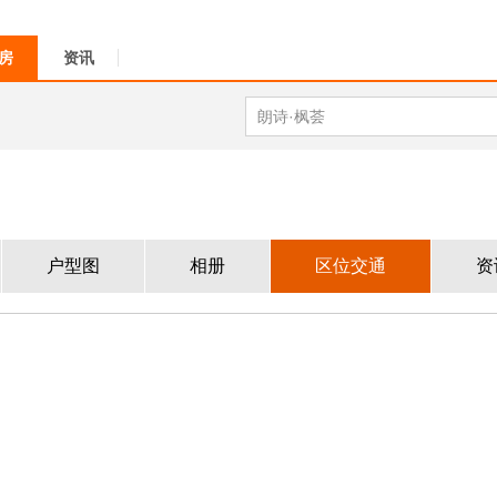
房
资讯
户型图
相册
区位交通
资