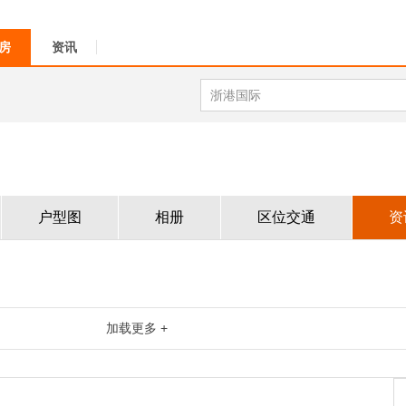
房
资讯
户型图
相册
区位交通
资
加载更多 +