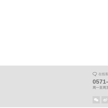
万科杭
在线
0571
周一至周五（