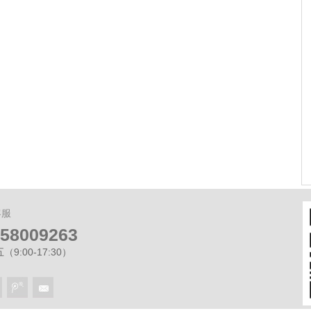
宸预计2.28日开放展示区
租房合同必备哪些条款？ 遇到违约和房
屋损毁怎么办？
客服
-58009263
9:00-17:30）