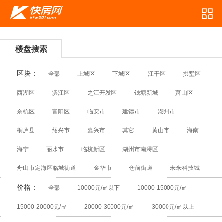
楼盘搜索
区块：
全部
上城区
下城区
江干区
拱墅区
西湖区
滨江区
之江开发区
钱塘新城
萧山区
余杭区
富阳区
临安市
建德市
湖州市
桐庐县
绍兴市
嘉兴市
其它
黄山市
海南
海宁
丽水市
临杭新区
湖州市南浔区
舟山市定海区临城街道
金华市
仓前街道
未来科技城
价格：
全部
10000元/㎡以下
10000-15000元/㎡
15000-20000元/㎡
20000-30000元/㎡
30000元/㎡以上