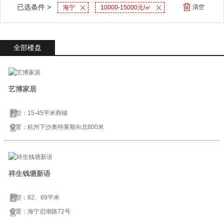
已选条件 >
清空
海宁
10000-15000元/㎡
全部楼盘
艺博家居
户型：15-45平米商铺
位置：杭州下沙奥特莱斯向北800米
祥生钱塘新语
户型：82、89平米
位置：海宁启潮路72号