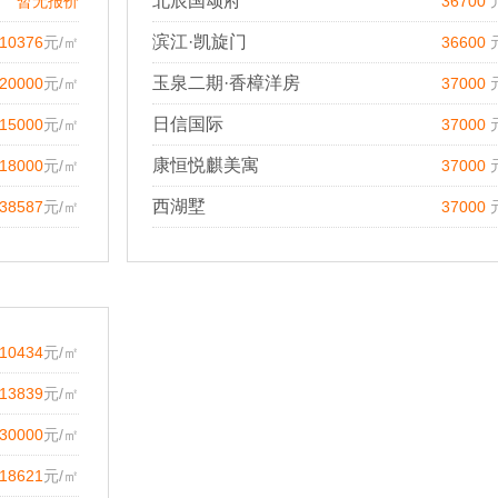
北辰国颂府
暂无报价
36700
滨江·凯旋门
10376
元/㎡
36600
玉泉二期·香樟洋房
20000
元/㎡
37000
日信国际
15000
元/㎡
37000
康恒悦麒美寓
18000
元/㎡
37000
西湖墅
38587
元/㎡
37000
10434
元/㎡
13839
元/㎡
30000
元/㎡
18621
元/㎡