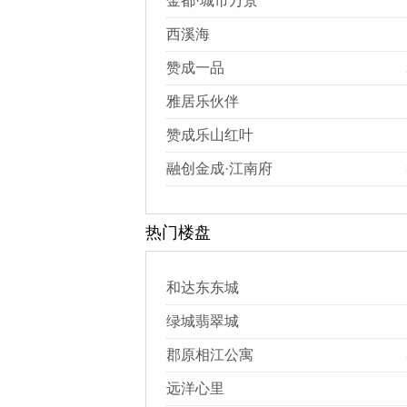
金都·城市万景
西溪海
赞成一品
雅居乐伙伴
赞成乐山红叶
融创金成·江南府
热门楼盘
和达东东城
绿城翡翠城
郡原相江公寓
远洋心里