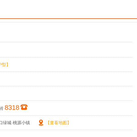
户型】
8318
转
口绿城·桃源小镇
【查看地图】