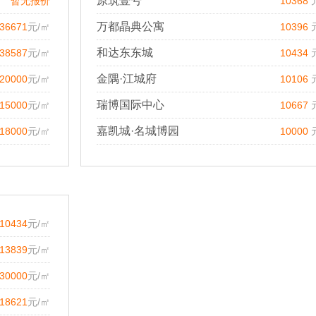
原筑壹号
暂无报价
10368
万都晶典公寓
36671
元/㎡
10396
和达东东城
38587
元/㎡
10434
金隅·江城府
20000
元/㎡
10106
瑞博国际中心
15000
元/㎡
10667
嘉凯城·名城博园
18000
元/㎡
10000
10434
元/㎡
13839
元/㎡
30000
元/㎡
18621
元/㎡