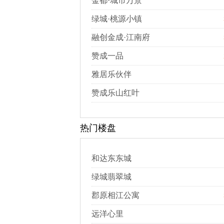
金都·城市万景
绿城·桃源小镇
融创金成·江南府
赞成一品
雅居乐伙伴
赞成乐山红叶
热门楼盘
和达东东城
绿城翡翠城
郡原相江公寓
远洋心里