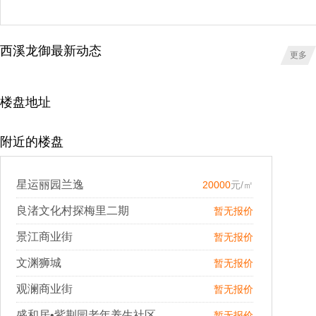
西溪龙御最新动态
更多
楼盘地址
附近的楼盘
星运丽园兰逸
20000
元/㎡
良渚文化村探梅里二期
暂无报价
景江商业街
暂无报价
文渊狮城
暂无报价
观澜商业街
暂无报价
盛和居•紫荆园老年养生社区
暂无报价