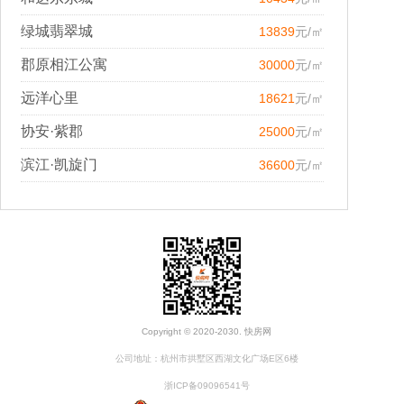
绿城翡翠城
13839
元/㎡
郡原相江公寓
30000
元/㎡
远洋心里
18621
元/㎡
协安·紫郡
25000
元/㎡
滨江·凯旋门
36600
元/㎡
Copyright © 2020-2030. 快房网
公司地址：杭州市拱墅区西湖文化广场E区6楼
浙ICP备09096541号