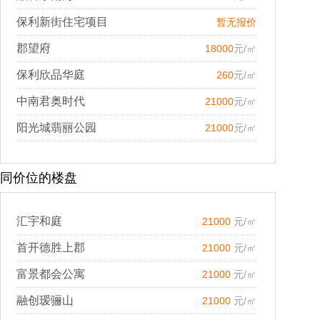
保利新街住宅项目
暂无报价
郡望府
18000
元/㎡
保利欣品华庭
260
元/㎡
中南君奥时代
21000
元/㎡
阳光城翡丽公园
21000
元/㎡
同价位的楼盘
汇宇和庭
21000
元/㎡
首开德胜上郡
21000
元/㎡
富景都会公寓
21000
元/㎡
融创瑷骊山
21000
元/㎡