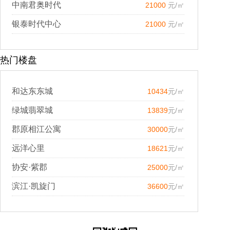
中南君奥时代
21000
元/㎡
银泰时代中心
21000
元/㎡
热门楼盘
和达东东城
10434
元/㎡
绿城翡翠城
13839
元/㎡
郡原相江公寓
30000
元/㎡
远洋心里
18621
元/㎡
协安·紫郡
25000
元/㎡
滨江·凯旋门
36600
元/㎡