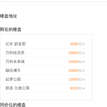
楼盘地址
附近的楼盘
亿丰·蔚蓝郡
8595
元/㎡
万科桂语里
23000
元/㎡
万科未来城
15500
元/㎡
融信澜天
20000
元/㎡
起梦公园
12500
元/㎡
郡原·九衡公寓
8320
元/㎡
同价位的楼盘