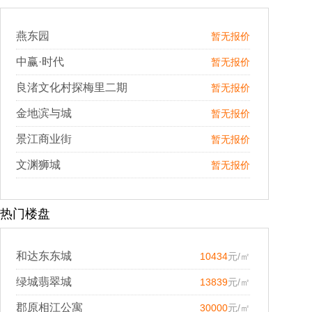
燕东园
暂无报价
中赢·时代
暂无报价
良渚文化村探梅里二期
暂无报价
金地滨与城
暂无报价
景江商业街
暂无报价
文渊狮城
暂无报价
热门楼盘
和达东东城
10434
元/㎡
绿城翡翠城
13839
元/㎡
郡原相江公寓
30000
元/㎡