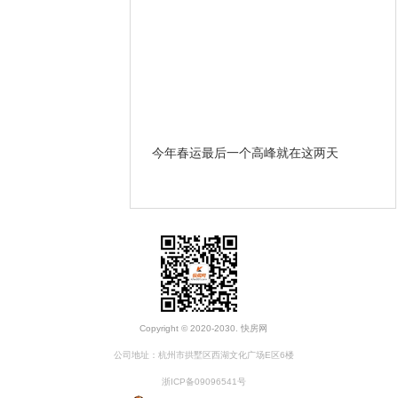
哪些条款？ 遇到违约和房
今年春运最后一个高峰就在这两天
开
办？
Copyright © 2020-2030. 快房网
公司地址：杭州市拱墅区西湖文化广场E区6楼
浙ICP备09096541号