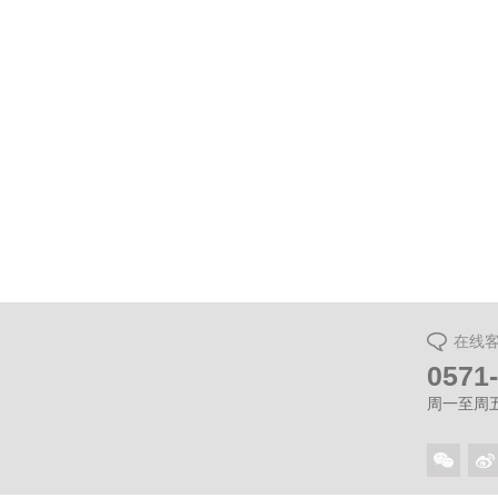
万科杭
在线
0571
周一至周五（