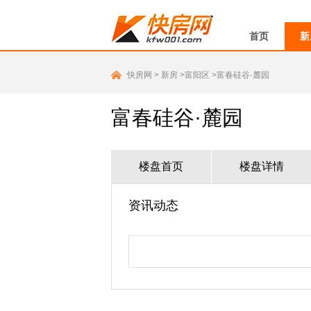
首页
新
快房网
>
新房
>富阳区
>富春硅谷·麓园
富春硅谷·麓园
楼盘首页
楼盘详情
资讯动态