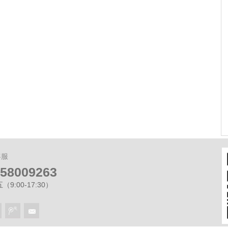
宸预计2.28日开放展示区
租房合同必备哪些条款？ 遇到违约和房
屋损毁怎么办？
客服
-58009263
9:00-17:30）