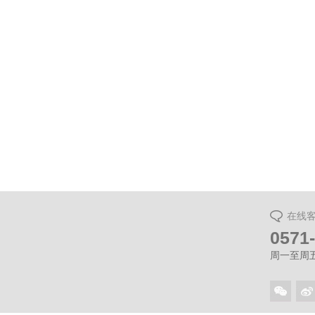
万科杭
在线
0571
周一至周五（