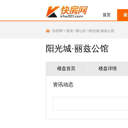
首页
新
快房网
>
新房
>萧山区
>阳光城·丽兹公馆
阳光城·丽兹公馆
楼盘首页
楼盘详情
资讯动态