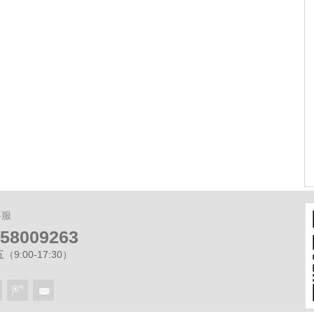
宸预计2.28日开放展示区
租房合同必备哪些条款？ 遇到违约和房
屋损毁怎么办？
客服
-58009263
9:00-17:30）