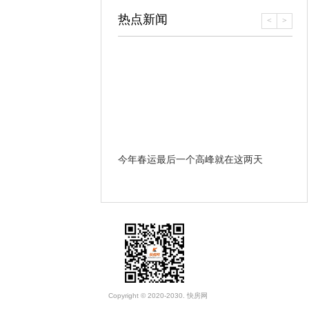
热点新闻
<
>
哪些条款？ 遇到违约和房
今年春运最后一个高峰就在这两天
开
办？
Copyright © 2020-2030. 快房网