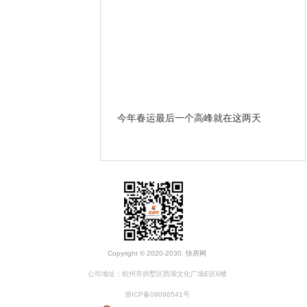
哪些条款？ 遇到违约和房
今年春运最后一个高峰就在这两天
开
办？
Copyright © 2020-2030. 快房网
公司地址：杭州市拱墅区西湖文化广场E区6楼
浙ICP备09096541号