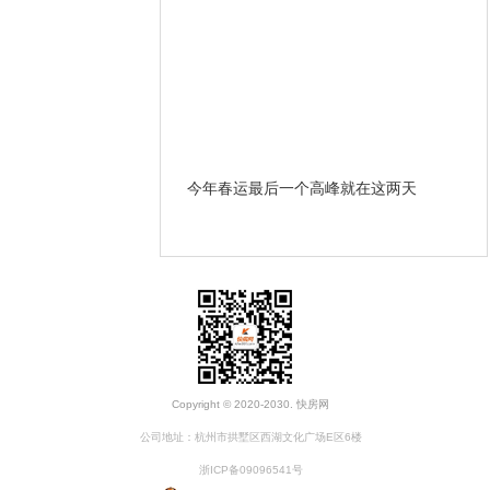
哪些条款？ 遇到违约和房
今年春运最后一个高峰就在这两天
开
办？
Copyright © 2020-2030. 快房网
公司地址：杭州市拱墅区西湖文化广场E区6楼
浙ICP备09096541号