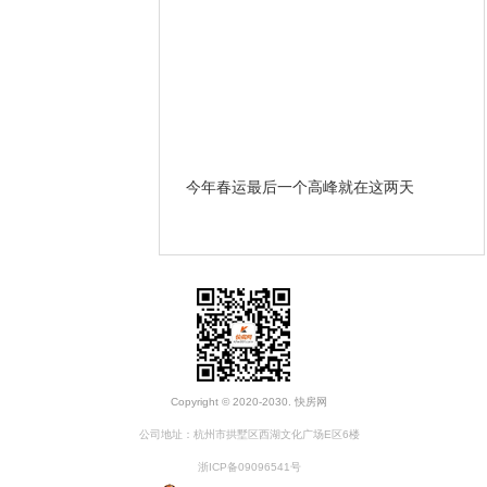
哪些条款？ 遇到违约和房
今年春运最后一个高峰就在这两天
开
办？
Copyright © 2020-2030. 快房网
公司地址：杭州市拱墅区西湖文化广场E区6楼
浙ICP备09096541号