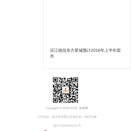
翠城刷卡很忙火爆城西
滨江德信东方星城预计2016年上半年面
万
市
Copyright © 2020-2030. 快房网
公司地址：杭州市拱墅区西湖文化广场E区6楼
浙ICP备09096541号