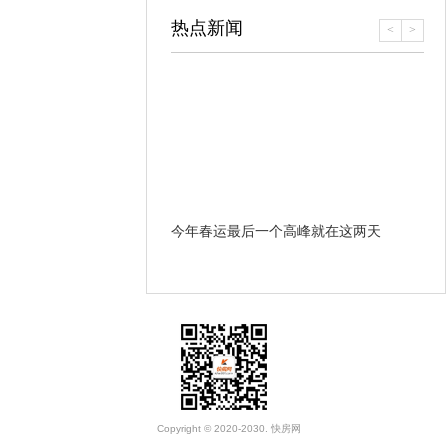
热点新闻
<
>
哪些条款？ 遇到违约和房
今年春运最后一个高峰就在这两天
开
办？
Copyright © 2020-2030. 快房网