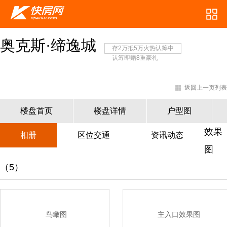
奥克斯·缔逸城
存2万抵5万火热认筹中
认筹即赠8重豪礼
返回上一页列表
楼盘首页
楼盘详情
户型图
效果
相册
区位交通
资讯动态
图
（5）
鸟瞰图
主入口效果图