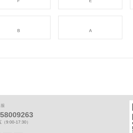
F
E
B
A
客服
-58009263
9:00-17:30）