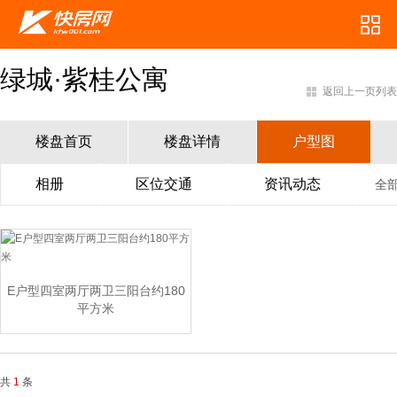
绿城·紫桂公寓
返回上一页列表
楼盘首页
楼盘详情
户型图
相册
区位交通
资讯动态
全
E户型四室两厅两卫三阳台约180
平方米
共
1
条