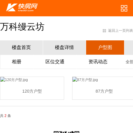
万科缦云坊
返回上一页列表
楼盘首页
楼盘详情
户型图
相册
区位交通
资讯动态
全
120方户型
87方户型
共
2
条