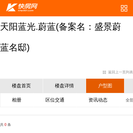
天阳蓝光.蔚蓝(备案名：盛景蔚
蓝名邸)
返回上一页列表
楼盘首页
楼盘详情
户型图
相册
区位交通
资讯动态
全
共
0
条