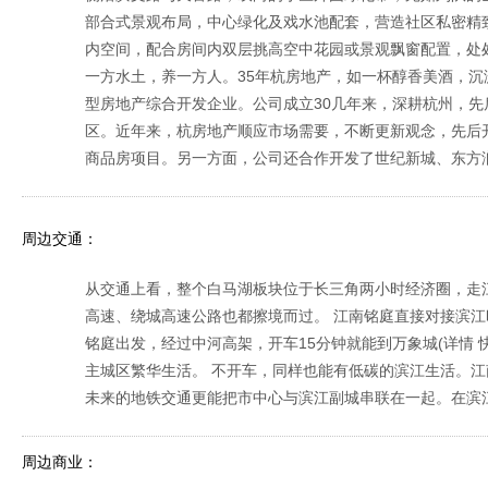
部合式景观布局，中心绿化及戏水池配套，营造社区私密
内空间，配合房间内双层挑高空中花园或景观飘窗配置，
一方水土，养一方人。35年杭房地产，如一杯醇香美酒，沉
型房地产综合开发企业。公司成立30几年来，深耕杭州，
区。近年来，杭房地产顺应市场需要，不断更新观念，先后
商品房项目。另一方面，公司还合作开发了世纪新城、东方
周边交通：
从交通上看，整个白马湖板块位于长三角两小时经济圈，走
高速、绕城高速公路也都擦境而过。 江南铭庭直接对接滨
铭庭出发，经过中河高架，开车15分钟就能到万象城(详情 
主城区繁华生活。 不开车，同样也能有低碳的滨江生活。江
未来的地铁交通更能把市中心与滨江副城串联在一起。在滨
周边商业：