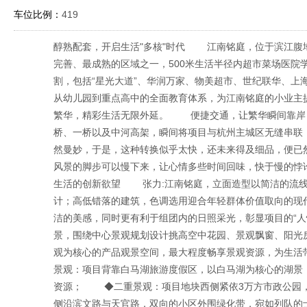
车位比例：
419
醇熟配套，开启生活"多核"时代 江南铭庭，位于滨江腹
完善、最成熟的区域之一，500米生活半径内超市菜场医院学
割，包括“星光大道”、华润万家、物美超市、世纪联华、上
从幼儿园到重点高中的全面教育体系，为江南铭庭的小业主
繁华，精彩生活无限外延。 便捷交通，让繁华瞬间靠岸
桥、一桥以及中河高架，瞬间将项目与杭州主城区无缝串联
然曼妙，于是，这种转换似乎太快，还未来得及细品，便已
风景的脚步可以慢下来，让心情多些时间回味，快于慢的
生活的创新欲望 张力:江南铭庭，立面造型以简洁的流线
计；高低错落的建筑，色调选用迎合年轻群体价值取向的现
洁的美感，同时更有利于组团内的日照采光，彰显项目的“
景，围绕中心景观规划设计挑高空中花园、景观飘窗、阳光
观为核心的产品观景空间，最大程度畅享景观资源，为生
景观：项目背靠白马湖旅游度假区，以白马湖为核心的湖景
资源； ◆二重景观：项目地块西侧紧依3万方市政公园
侧沿滨文路与天官路，双向的小区外围绿化带，宛如列队