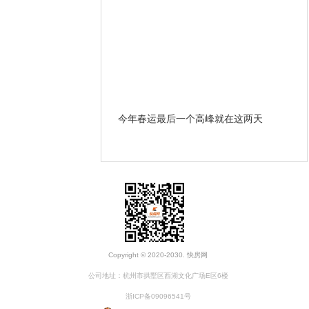
哪些条款？ 遇到违约和房
今年春运最后一个高峰就在这两天
开
办？
Copyright © 2020-2030. 快房网
公司地址：杭州市拱墅区西湖文化广场E区6楼
浙ICP备09096541号