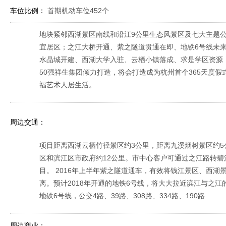
车位比例：
首期机动车位452个
地块紧邻西湖景区南线和沿江9公里生态风景区及七大主题
宜居区；之江大桥开通、紫之隧道贯通在即、地铁6号线未
水晶城开建、西湖大学入驻、云栖小镇落成、求是学区资源，
50强祥生集团倾力打造，将会打造成为杭州首个365天度
福艺术人居生活。
周边交通：
项目距离西湖云栖竹径景区约3公里，距离九溪烟树景区约5
区和滨江区市政府约12公里。市中心客户可通过之江路转
目。 2016年上半年紫之隧道通车，有效将钱江景区、西
离。预计2018年开通的地铁6号线，将大大拉近滨江与之江
地铁6号线，公交4路、39路、308路、334路、190路
周边商业：