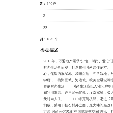
规划户数：
940户
容积率：
3
绿化率：
30
车位比例：
1043个
楼盘描述
2015年，万通地产秉承“知性、时尚、爱心
时尚生活价值观，打造杭州时尚居住范本。
心，遥望西溪湿地、和睦湿地、五常湿地，
学府，一揽淘宝城、海港城、欧美金融城等综
容纳时尚生活 时尚生活应以人性化户型空
间利用率高。户户采光优越，厅堂宽绰，极
受时尚人生。 110米宽阔楼距、递进式
构成，采用干挂石材外立面，最大楼间距达1
万通·时尚公馆汲取“中国式院落空间”理念