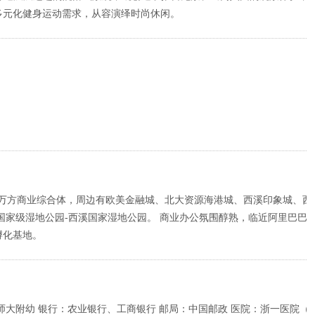
多元化健身运动需求，从容演绎时尚休闲。
8万方商业综合体，周边有欧美金融城、北大资源海港城、西溪印象城、西
国家级湿地公园-西溪国家湿地公园。 商业办公氛围醇熟，临近阿里巴巴
孵化基地。
师大附幼 银行：农业银行、工商银行 邮局：中国邮政 医院：浙一医院（