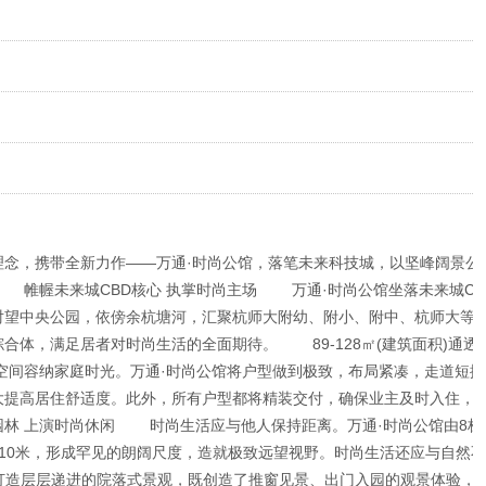
”理念，携带全新力作——万通·时尚公馆，落笔未来科技城，以坚峰阔景公
 帷幄未来城CBD核心 执掌时尚主场 万通·时尚公馆坐落未来城CB
对望中央公园，依傍余杭塘河，汇聚杭师大附幼、附小、附中、杭师大等
合体，满足居者对时尚生活的全面期待。 89-128㎡(建筑面积)通透
间容纳家庭时光。万通·时尚公馆将户型做到极致，布局紧凑，走道短捷
大提高居住舒适度。此外，所有户型都将精装交付，确保业主及时入住，
园林 上演时尚休闲 时尚生活应与他人保持距离。万通·时尚公馆由8栋
10米，形成罕见的朗阔尺度，造就极致远望视野。时尚生活还应与自然
，打造层层递进的院落式景观，既创造了推窗见景、出门入园的观景体验，