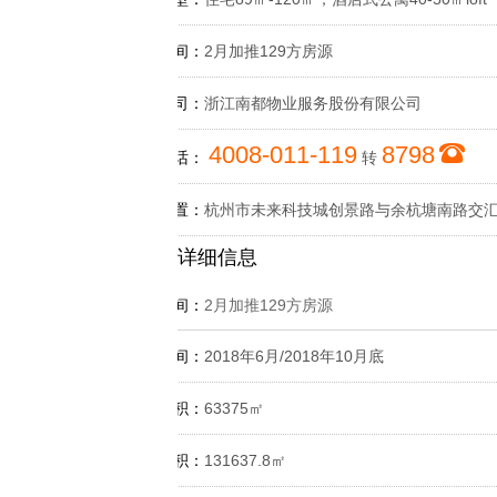
开盘时间：
2月加推129方房源
物业公司：
浙江南都物业服务股份有限公司
4008-011-119
8798
咨询电话：
转
楼盘位置：
杭州市未来科技城创景路与余杭塘南路交
详细信息
开盘时间：
2月加推129方房源
交付时间：
2018年6月/2018年10月底
占地面积：
63375㎡
建筑面积：
131637.8㎡