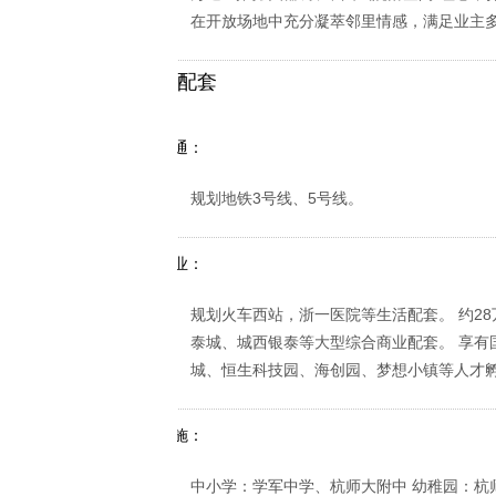
在开放场地中充分凝萃邻里情感，满足业主
配套
周边交通：
规划地铁3号线、5号线。
周边商业：
规划火车西站，浙一医院等生活配套。 约2
泰城、城西银泰等大型综合商业配套。 享有
城、恒生科技园、海创园、梦想小镇等人才
市政设施：
中小学：学军中学、杭师大附中 幼稚园：杭