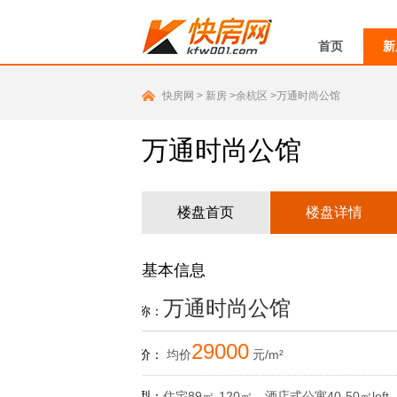
首页
新
快房网
>
新房
>余杭区
>万通时尚公馆
万通时尚公馆
楼盘首页
楼盘详情
基本信息
万通时尚公馆
楼盘名称：
29000
参考售价：
均价
元/m²
主力户型：
住宅89㎡-120㎡，酒店式公寓40-50㎡loft