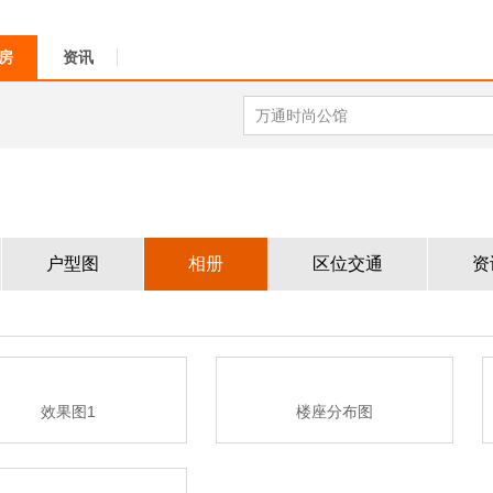
房
资讯
户型图
相册
区位交通
资
效果图1
楼座分布图