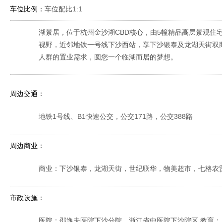
车位比例：
车位配比1:1
湖景居，位于杭州金沙湖CBD核心，由5幢精品高层景观住
视野，近邻地铁一号线下沙西站，享下沙银泰及龙湖天街双商
人群的置业需求，圆您一个临湖而居的梦想。
周边交通：
地铁1号线、B1快速公交，公交171路，公交388路
周边商业：
商业：下沙银泰，龙湖天街，世纪联华，物美超市，七格农
市政设施：
医院：邵逸夫医院下沙分院，浙江省中医院下沙院区 教育：