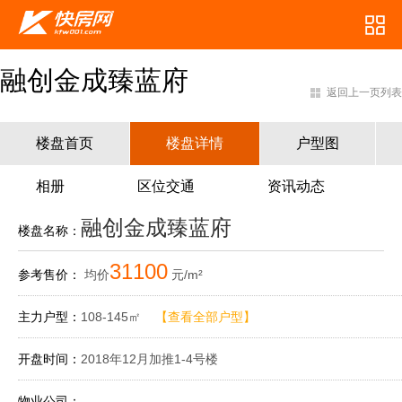
融创金成臻蓝府
返回上一页列表
楼盘首页
楼盘详情
户型图
相册
区位交通
资讯动态
融创金成臻蓝府
楼盘名称：
31100
参考售价：
均价
元/m²
主力户型：
108-145㎡
【查看全部户型】
开盘时间：
2018年12月加推1-4号楼
物业公司：