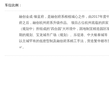
车位比例：
融创金成·臻蓝府，是融创府系根植城心之作，由2017年度
府之后，融创杭州府系升级作品。 项目占位杭州底蕴的拱
（规划中）所组成的“四合园”大环境中，因地制宜精造园区
期的规划、宝龙城市广场（规划）、乐堤港、中大银泰城等，
以主城罕有的低密型制及融创府系精工手法，营造繁华都市里的
㎡。