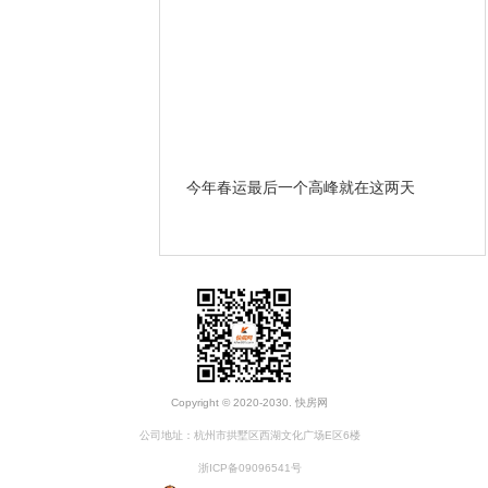
哪些条款？ 遇到违约和房
今年春运最后一个高峰就在这两天
开
办？
Copyright © 2020-2030. 快房网
公司地址：杭州市拱墅区西湖文化广场E区6楼
浙ICP备09096541号