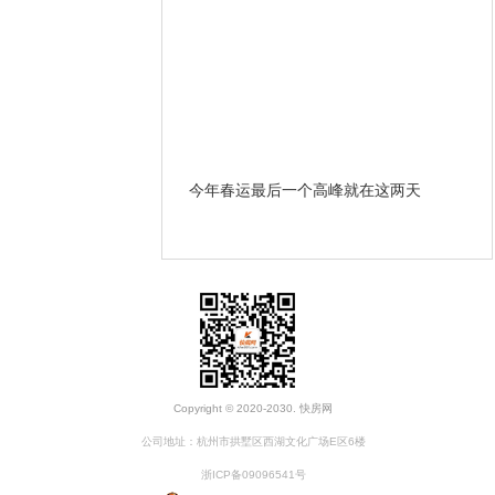
哪些条款？ 遇到违约和房
今年春运最后一个高峰就在这两天
开
办？
Copyright © 2020-2030. 快房网
公司地址：杭州市拱墅区西湖文化广场E区6楼
浙ICP备09096541号