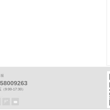
宸预计2.28日开放展示区
租房合同必备哪些条款？ 遇到违约和房
屋损毁怎么办？
客服
-58009263
9:00-17:30）