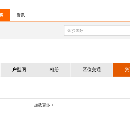
房
资讯
户型图
相册
区位交通
资
加载更多 +