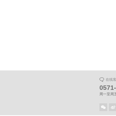
万科杭
在线
0571
周一至周五（