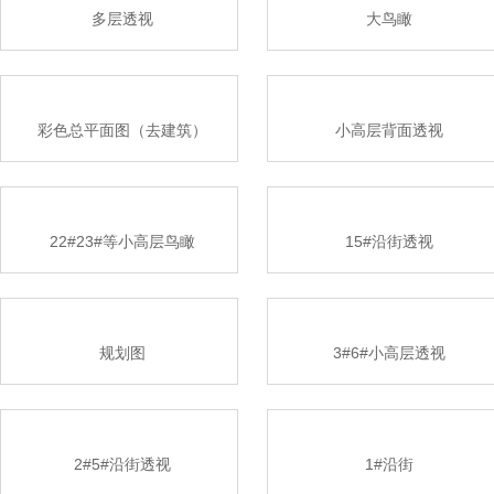
多层透视
大鸟瞰
彩色总平面图（去建筑）
小高层背面透视
22#23#等小高层鸟瞰
15#沿街透视
规划图
3#6#小高层透视
2#5#沿街透视
1#沿街