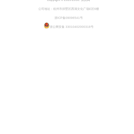
公司地址：杭州市拱墅区西湖文化广场E区6楼
浙ICP备09096541号
浙公网安备 33010402000318号