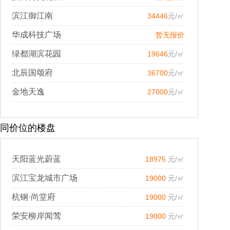
滨江御江南
34446
元/㎡
华成科技广场
暂无报价
绿都湖滨花园
19646
元/㎡
北辰国颂府
36700
元/㎡
金地天逸
27000
元/㎡
同价位的楼盘
天阳蓝光蔚蓝
18975
元/㎡
滨江宝龙城市广场
19000
元/㎡
杭钢·尚堂府
19000
元/㎡
荣安柳岸闻莺
19000
元/㎡