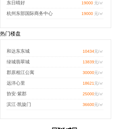
东日晴好
19000
元/㎡
杭州东部国际商务中心
19000
元/㎡
热门楼盘
和达东东城
10434
元/㎡
绿城翡翠城
13839
元/㎡
郡原相江公寓
30000
元/㎡
远洋心里
18621
元/㎡
协安·紫郡
25000
元/㎡
滨江·凯旋门
36600
元/㎡