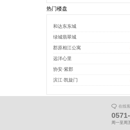
热门楼盘
和达东东城
绿城翡翠城
郡原相江公寓
远洋心里
协安·紫郡
滨江·凯旋门
在线
0571
周一至周五（