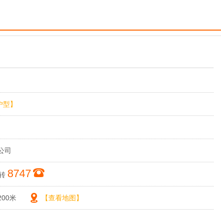
户型】
公司
8747
转
00米
【查看地图】