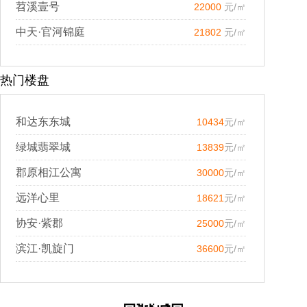
苕溪壹号
22000
元/㎡
中天·官河锦庭
21802
元/㎡
热门楼盘
和达东东城
10434
元/㎡
绿城翡翠城
13839
元/㎡
郡原相江公寓
30000
元/㎡
远洋心里
18621
元/㎡
协安·紫郡
25000
元/㎡
滨江·凯旋门
36600
元/㎡