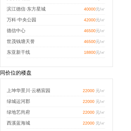
滨江德信·东方星城
40000
元/㎡
万科·中央公园
42000
元/㎡
德信中心
46500
元/㎡
世茂钱塘天誉
46500
元/㎡
东亚新干线
18800
元/㎡
同价位的楼盘
上坤华景川·云栖宸园
22000
元/㎡
绿城运河郡
22000
元/㎡
绿地艺尚府
22000
元/㎡
西溪蓝海城
22000
元/㎡