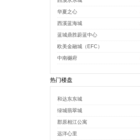
西溪永乐城
华夏之心
西溪蓝海城
蓝城鼎胜蔚蓝中心
欧美金融城（EFC）
中南樾府
热门楼盘
和达东东城
绿城翡翠城
郡原相江公寓
远洋心里