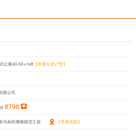
公寓40-50㎡loft
【查看全部户型】
有限公司
8798
转
路与余杭塘南路交汇处
【查看地图】