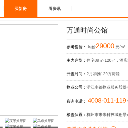
买新房
看资讯
万通时尚公馆
29000
参考售价：
均价
元/m²
主力户型：
住宅89㎡-120㎡，酒店式
开盘时间：
2月加推129方房源
物业公司：
浙江南都物业服务股份
4008-011-119
咨询电话：
楼盘位置：
杭州市未来科技城创景