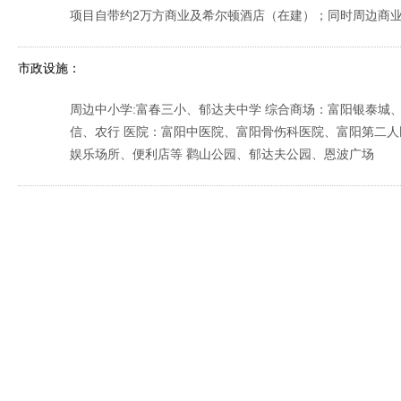
项目自带约2万方商业及希尔顿酒店（在建）；同时周边商
市政设施：
周边中小学:富春三小、郁达夫中学 综合商场：富阳银泰城
信、农行 医院：富阳中医院、富阳骨伤科医院、富阳第二人
娱乐场所、便利店等 鹳山公园、郁达夫公园、恩波广场