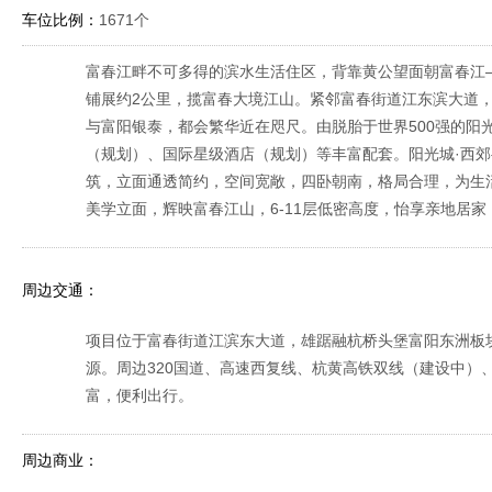
车位比例：
1671个
富春江畔不可多得的滨水生活住区，背靠黄公望面朝富春江—
铺展约2公里，揽富春大境江山。紧邻富春街道江东滨大道，
与富阳银泰，都会繁华近在咫尺。由脱胎于世界500强的阳
（规划）、国际星级酒店（规划）等丰富配套。阳光城·西郊
筑，立面通透简约，空间宽敞，四卧朝南，格局合理，为生活铺
美学立面，辉映富春江山，6-11层低密高度，怡享亲地居
周边交通：
项目位于富春街道江滨东大道，雄踞融杭桥头堡富阳东洲板
源。周边320国道、高速西复线、杭黄高铁双线（建设中）
富，便利出行。
周边商业：