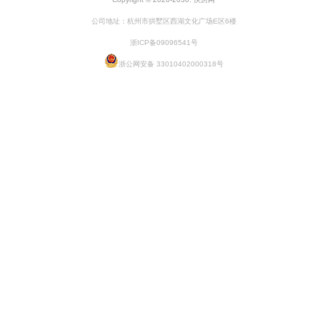
公司地址：杭州市拱墅区西湖文化广场E区6楼
浙ICP备09096541号
浙公网安备 33010402000318号