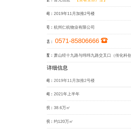
开盘时间：
2019年11月加推2号楼
物业公司：
杭州仁杭物业有限公司
0571-85806666
咨询电话：
楼盘位置：
萧山经十九路与纬纬九路交叉口（传化科
详细信息
开盘时间：
2019年11月加推2号楼
交付时间：
2021年上半年
占地面积：
38.6万㎡
建筑面积：
约120万㎡