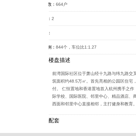
规划户数：
664户
容积率：
2
绿化率：
车位比例：
844个，车位比1:1.27
楼盘描述
前湾国际社区位于萧山经十九路与纬九路交
筑面积约48.5万㎡。首先亮相的公园区住宅，
付。 仁恒置地和香港置地首入杭州携手之作
际学校、国际医院、邻里中心、精品酒店、商
西面和邻里中心直接相邻，主打健身和教育
配套