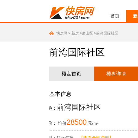
首页
新
快房网
>
新房
>萧山区
>前湾国际社区
前湾国际社区
楼盘首页
楼盘详情
基本信息
前湾国际社区
楼盘名称：
28500
参考售价：
均价
元/m²
主力户型：
暂无信息
【查看全部户型】