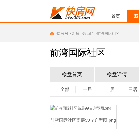
首页
新
快房网
>
新房
>萧山区
>前湾国际社区
前湾国际社区
楼盘首页
楼盘详情
全部
一居
二居
三居
前湾国际社区高层99㎡户型图.png