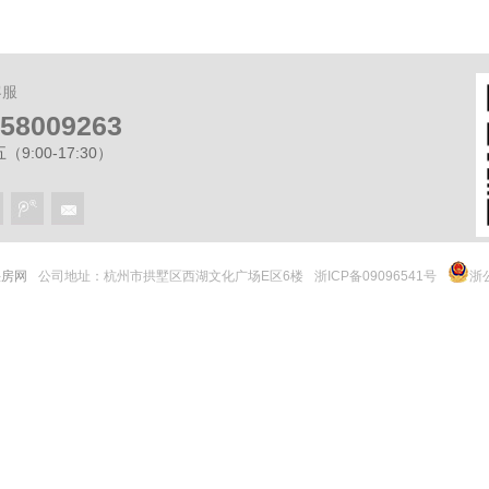
客服
-58009263
9:00-17:30）
 快房网
公司地址：杭州市拱墅区西湖文化广场E区6楼
浙ICP备09096541号
浙公