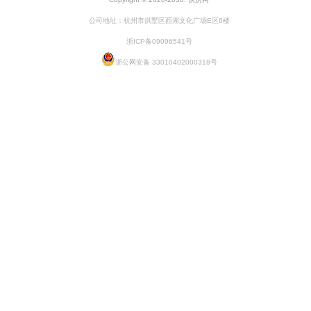
公司地址：杭州市拱墅区西湖文化广场E区6楼
浙ICP备09096541号
浙公网安备 33010402000318号