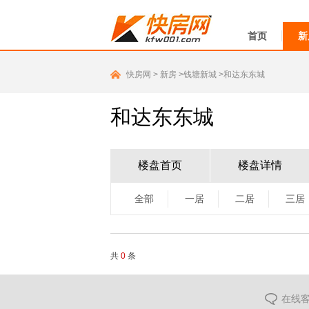
首页
新
快房网
>
新房
>钱塘新城
>和达东东城
和达东东城
楼盘首页
楼盘详情
全部
一居
二居
三居
共
0
条
在线