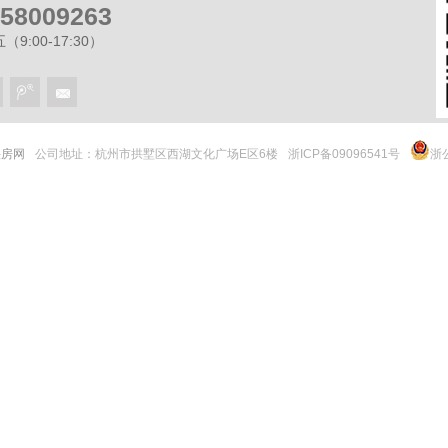
-58009263
9:00-17:30）
 快房网
公司地址：杭州市拱墅区西湖文化广场E区6楼
浙ICP备09096541号
浙公