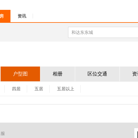
房
资讯
户型图
相册
区位交通
资
四居
五居
五居以上
客服