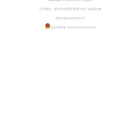
公司地址：杭州市拱墅区西湖文化广场E区6楼
浙ICP备09096541号
浙公网安备 33010402000318号