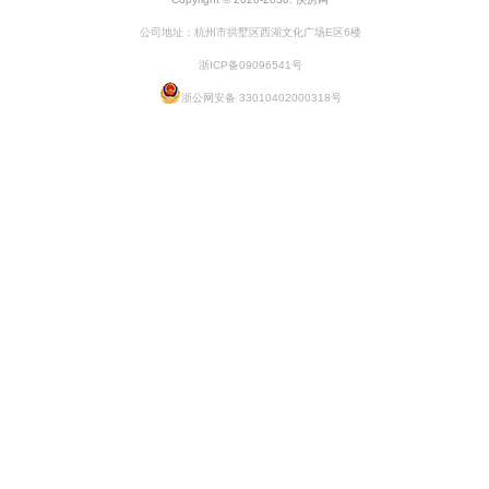
公司地址：杭州市拱墅区西湖文化广场E区6楼
浙ICP备09096541号
浙公网安备 33010402000318号