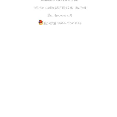
公司地址：杭州市拱墅区西湖文化广场E区6楼
浙ICP备09096541号
浙公网安备 33010402000318号