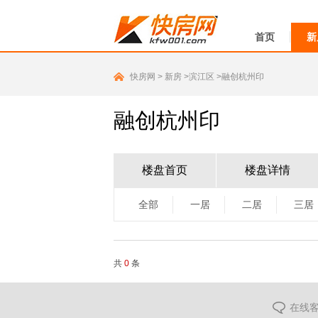
首页
新
快房网
>
新房
>滨江区
>融创杭州印
融创杭州印
楼盘首页
楼盘详情
全部
一居
二居
三居
共
0
条
在线