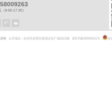
-58009263
9:00-17:30）
 快房网
公司地址：杭州市拱墅区西湖文化广场E区6楼
浙ICP备09096541号
浙公