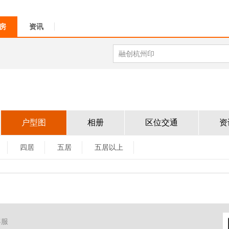
房
资讯
户型图
相册
区位交通
资
四居
五居
五居以上
客服